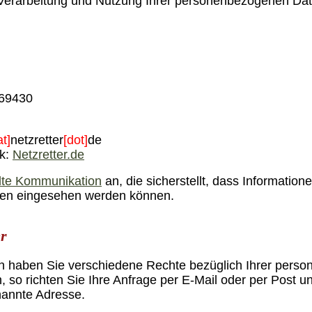
 Verarbeitung und Nutzung Ihrer personenbezogenen Date
569430
at]
netzretter
[dot]
de
rk:
Netzretter.de
lte Kommunikation
an, die sicherstellt, dass Informatio
itten eingesehen werden können.
er
haben Sie verschiedene Rechte bezüglich Ihrer pers
so richten Sie Ihre Anfrage per E-Mail oder per Post unt
enannte Adresse.