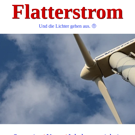
Flatterstrom
Und die Lichter gehen aus. 🤨️