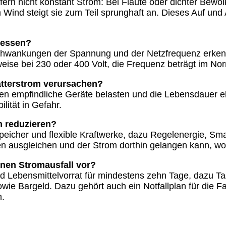
ern nicht konstant Strom: Bei Flaute oder dichter Bewöl
Wind steigt sie zum Teil sprunghaft an. Dieses Auf un
messen?
 Schwankungen der Spannung und der Netzfrequenz erke
weise bei 230 oder 400 Volt, die Frequenz beträgt im Nor
tterstrom verursachen?
 empfindliche Geräte belasten und die Lebensdauer el
ilität in Gefahr.
m reduzieren?
eicher und flexible Kraftwerke, dazu Regelenergie, Sm
n ausgleichen und der Strom dorthin gelangen kann, wo 
inen Stromausfall vor?
nd Lebensmittelvorrat für mindestens zehn Tage, dazu T
ie Bargeld. Dazu gehört auch ein Notfallplan für die Famil
n.